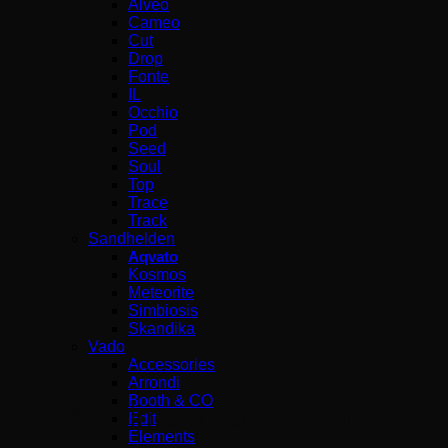
Alveo
Cameo
Cut
Drop
Fonte
IL
Occhio
Pod
Seed
Soul
Top
Trace
Track
Sandhelden
Aqvato
Kosmos
Meteorite
Simbiosis
Skandika
Vado
Accessories
Arrondi
Booth & CO
Maximum functionality
Edit
Elements