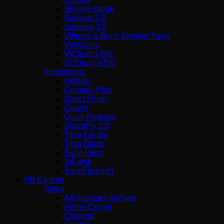
Shower range
Subway 2.0
Subway 3.0
Villeroy & Boch Shower Trays
Venticello
ViClean I-100
Vi Clean Ι-200
Innovations
Antibac
Ceramic Plus
Direct Flush
Quaryl
Quick Release
SupraFix 3.0
Titan Ceram
Titan Glaze
Twist Flush
ViFresh
TwistFlush[e³]
VB Kitchen
Sinks
Architectura Kitchen
Arena Corner
Cisterna