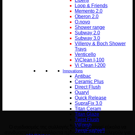
Liberty
Loop & Friends
Memento 2.0
Oberon 2.0
O.novo
Shower range
Subway 2.0
Subway 3.0
Villeroy & Boch Shower
Trays
Venticello
ViClean I-100
Vi Clean Ι-200
Innovations
Antibac
Ceramic Plus
Direct Flush
Quaryl
Quick Release
SupraFix 3.0
Titan Ceram
Titan Glaze
Twist Flush
ViFresh
Ο σχεδιασμός της συλλογής Subway μπορεί εύκολα να
TwistFlush[e³]
συνδυαστεί με τα υπόλοιπα προϊόντα που θα επιλεγούν για