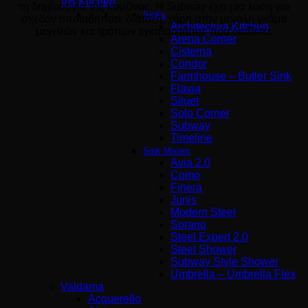
VB Kitchen
τη δημιουργία της κουζίνας. Η Subway έχει μια λύση για
Sinks
σχεδόν οποιαδήποτε διάταξη, χάρη στην μεγάλη γκάμα
Architectura Kitchen
μεγεθών και τρόπων εγκατάστασης που διαθέτει.
Arena Corner
Cisterna
Condor
Farmhouse – Butler Sink
Flavia
Siluet
Solo Corner
Subway
Timeline
Sink Mixers
Avia 2.0
Como
Finera
Junis
Modern Steel
Sorano
Steel Expert 2.0
Steel Shower
Subway Style Shower
Umbrella – Umbrella Flex
Valdama
Acquerello