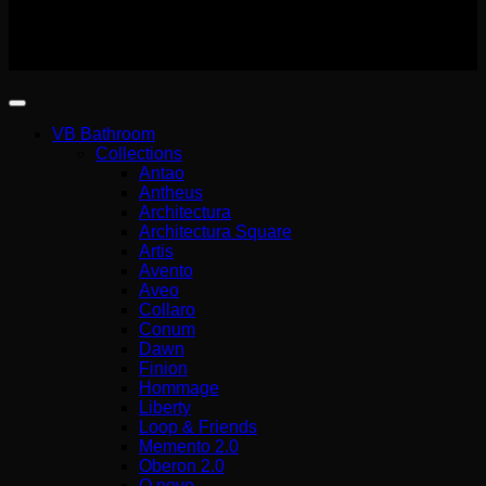
140227301000
Copyright 2026 ©
Wemer Hellas
VB Bathroom
Collections
Antao
Antheus
Architectura
Architectura Square
Artis
Avento
Aveo
Collaro
Conum
Dawn
Finion
Hommage
Liberty
Loop & Friends
Memento 2.0
Oberon 2.0
O.novo