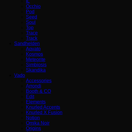
IL
Occhio
Pod
Seed
Soul
Top
Trace
Track
Sandhelden
Aqvato
Kosmos
Meteorite
Simbiosis
Skandika
Vado
Accessories
Arrondi
Booth & CO
Edit
Elements
Knurled Accents
Knurled X Fusion
Notion
Omika Noir
Origins