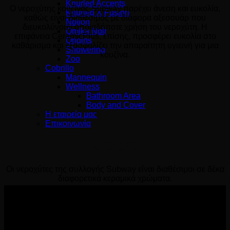
Knurled Accents
Ο νεροχύτης κουζίνας Subway παρέχει άνεση και ευκολία,
Knurled X Fusion
καθώς είναι διαθέσιμος με διάφορα αξεσουάρ που
Notion
διευκολύνουν οποιαδήποτε χρήση του νεροχύτη. Η
Omika Noir
επιφάνεια CeramicPlus, επίσης, προσφέρει ευκολία στο
Origins
καθάρισμα και εξασφαλίζει την απαραίτητη υγιεινή για μια
Showering
κουζίνα.
Zoo
Cobrillo
Mannequin
Wellness
Bathroom Area
Body and Cover
Η εταιρεία μας
Επικοινωνία
Colors
Οι νεροχύτες της συλλογής Subway είναι διαθέσιμοι σε δέκα
διαφορετικά κεραμικά χρώματα.
Αρ. Γ.Ε.ΜΗ Wemer Hellas