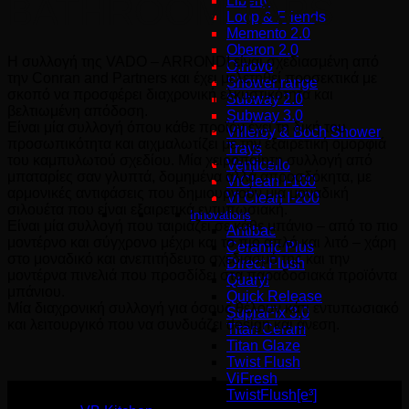
BATHROOM TAPS
Liberty
Loop & Friends
Memento 2.0
Oberon 2.0
Η συλλογή της VADO – ARRONDI είναι σχεδιασμένη από
O.novo
την Conran and Partners και έχει μελετηθεί προσεκτικά με
Shower range
σκοπό να προσφέρει διαχρονική ελκυστικότητα και
Subway 2.0
βελτιωμένη απόδοση.
Subway 3.0
Είναι μία συλλογή όπου κάθε προϊόν έχει τη δική του
Villeroy & Boch Shower
προσωπικότητα και αιχμαλωτίζει με την εξαιρετική ομορφιά
Trays
του καμπυλωτού σχεδίου. Μία χειροποίητη συλλογή από
Venticello
μπαταρίες σαν γλυπτά, δομημένα αλλά απροσδόκητα, με
ViClean I-100
αρμονικές αντιφάσεις που δημιουργούν μια μοναδική
Vi Clean Ι-200
σιλουέτα που είναι εξαιρετικά εντυπωσιακή.
Innovations
Είναι μία συλλογή που ταιριάζει σε κάθε μπάνιο – από το πιο
Antibac
μοντέρνο και σύγχρονο μέχρι και το πιο απλό και λιτό – χάρη
Ceramic Plus
στο μοναδικό και ανεπιτήδευτο σχεδιασμό της και την
Direct Flush
μοντέρνα πινελιά που προσδίδει στα παραδοσιακά προϊόντα
Quaryl
μπάνιου.
Quick Release
Μία διαχρονική συλλογή για όσους θέλουν κάτι εντυπωσιακό
SupraFix 3.0
και λειτουργικό που να συνδυάζει design και άνεση.
Titan Ceram
Titan Glaze
Twist Flush
ViFresh
TwistFlush[e³]