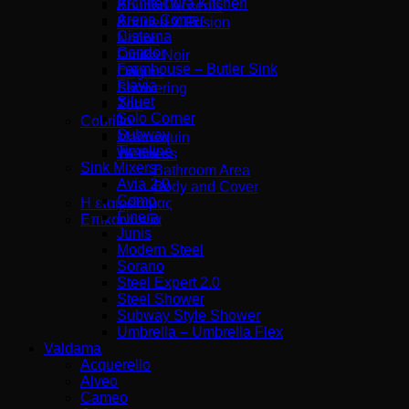
Architectura Kitchen
Knurled Accents
Arena Corner
Knurled X Fusion
Cisterna
Notion
Condor
Omika Noir
Farmhouse – Butler Sink
Origins
Flavia
Showering
Siluet
Zoo
Solo Corner
Cobrillo
Subway
Mannequin
Timeline
Wellness
Sink Mixers
Bathroom Area
Avia 2.0
Body and Cover
Como
Η εταιρεία μας
Finera
Επικοινωνία
Junis
Modern Steel
Sorano
Steel Expert 2.0
Steel Shower
Subway Style Shower
Umbrella – Umbrella Flex
Valdama
Acquerello
Alveo
Cameo