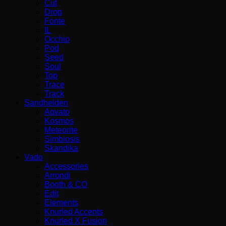
Cut
Drop
Fonte
IL
Occhio
Pod
Seed
Soul
Top
Trace
Track
Sandhelden
Aqvato
Kosmos
Meteorite
Simbiosis
Skandika
Vado
Accessories
Arrondi
Booth & CO
Edit
Elements
Knurled Accents
Knurled X Fusion