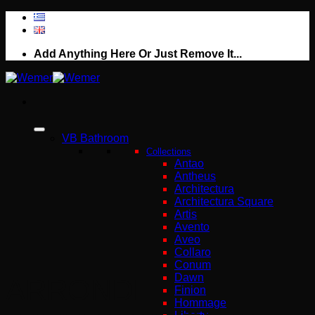
Μετάβαση
στο
περιεχόμενο
Add Anything Here Or Just Remove It...
VB Bathroom
Collections
Antao
Antheus
Architectura
Architectura Square
Artis
Avento
Aveo
Collaro
Conum
Dawn
ARRONDI
Finion
Hommage