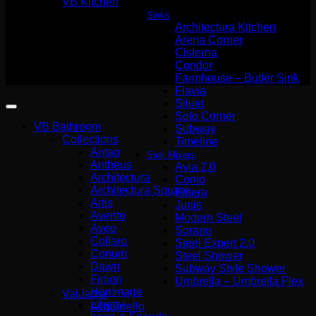
VB Kitchen
Sinks
Architectura Kitchen
Αρ. Γ.Ε.ΜΗ Wemer Hellas
Arena Corner
140227301000
Cisterna
Condor
Copyright 2026 ©
Farmhouse – Butler Sink
Wemer Hellas
Flavia
Siluet
Solo Corner
VB Bathroom
Subway
Collections
Timeline
Antao
Sink Mixers
Antheus
Avia 2.0
Architectura
Como
Architectura Square
Finera
Artis
Junis
Avento
Modern Steel
Aveo
Sorano
Collaro
Steel Expert 2.0
Conum
Steel Shower
Dawn
Subway Style Shower
Finion
Umbrella – Umbrella Flex
Hommage
Valdama
Liberty
Acquerello